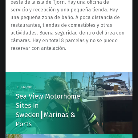
oeste de la isla de Tjörn. Hay una oficina de
servicio y recepción y una pequeña tienda. Hay
una pequeña zona de baño. A poca distancia de
restaurantes, tiendas de comestibles y otras
actividades. Buena seguridad dentro del área con
cámaras. Hay en total 8 parcelas y no se puede
reservar con antelación.
Post
navigation
PREVIOUS
Sea View Motorhome
Sites In
Sweden┃Marinas &
Ports